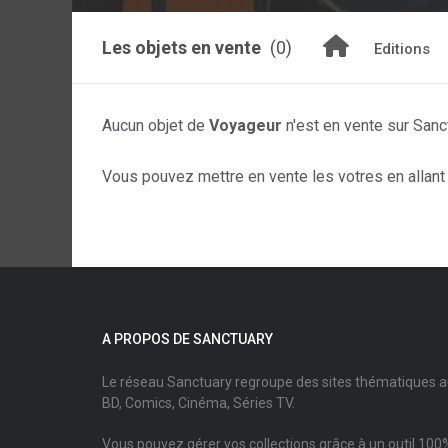
Les objets en vente
(0)
Editions
Aucun objet de
Voyageur
n'est en vente sur Sanc
Vous pouvez mettre en vente les votres en allant s
A PROPOS DE SANCTUARY
Le réseau Sanctuary regroupe des sites thématiques 
BD, Comics, Cinéma, Séries TV.
Vous pouvez gérer vos collections grâce à un outil 100%