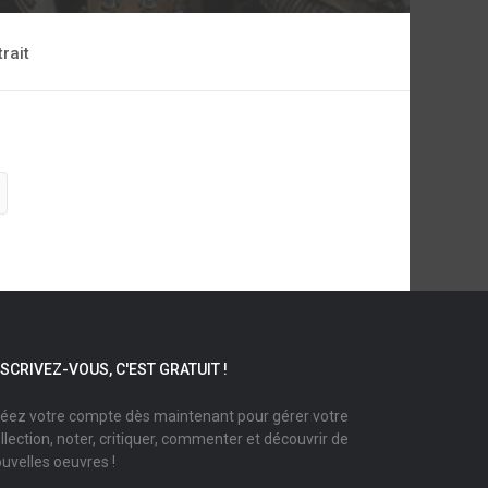
trait
NSCRIVEZ-VOUS, C'EST GRATUIT !
éez votre compte dès maintenant pour gérer votre
llection, noter, critiquer, commenter et découvrir de
uvelles oeuvres !