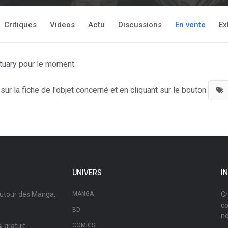
Critiques
Videos
Actu
Discussions
En vente
Ex
tuary pour le moment.
ur la fiche de l'objet concerné et en cliquant sur le bouton
UNIVERS
I
autour des Manga,
MANGA
Cr
co
BD
no
 gratuit.
COMICS