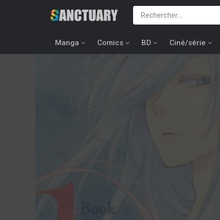
Manga
Comics
BD
Ciné/série