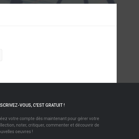
NSCRIVEZ-VOUS, C'EST GRATUIT !
éez votre compte dès maintenant pour gérer votre
llection, noter, critiquer, commenter et découvrir de
uvelles oeuvres !