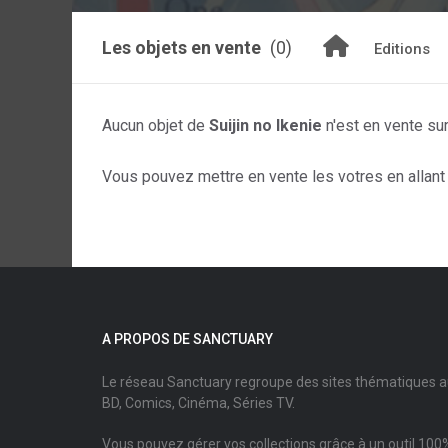
Les objets en vente
(0)
Editions
Aucun objet de
Suijin no Ikenie
n'est en vente su
Vous pouvez mettre en vente les votres en allant s
A PROPOS DE SANCTUARY
Le réseau Sanctuary regroupe des sites thématiques 
BD, Comics, Cinéma, Séries TV.
Vous pouvez gérer vos collections grâce à un outil 100%