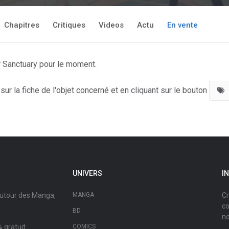
Chapitres
Critiques
Videos
Actu
En vente
r Sanctuary pour le moment.
ur la fiche de l'objet concerné et en cliquant sur le bouton
UNIVERS
I
autour des Manga,
MANGA
Cr
co
BD
no
 gratuit.
COMICS