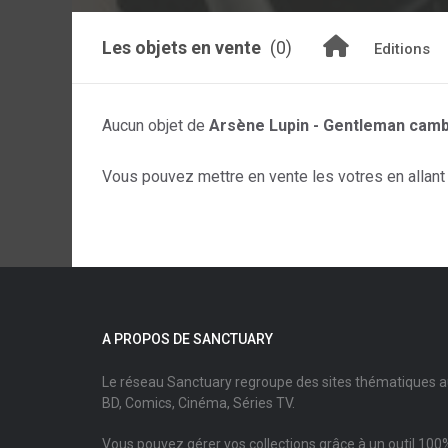
Les objets en vente
(0)
Editions
Aucun objet de
Arsène Lupin - Gentleman camb
Vous pouvez mettre en vente les votres en allant s
A PROPOS DE SANCTUARY
Le réseau Sanctuary regroupe des sites thématiques 
BD, Comics, Cinéma, Séries TV.
Vous pouvez gérer vos collections grâce à un outil 100%