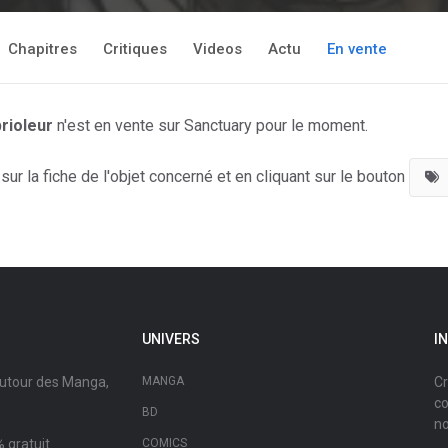
Chapitres
Critiques
Videos
Actu
En vente
rioleur
n'est en vente sur Sanctuary pour le moment.
ur la fiche de l'objet concerné et en cliquant sur le bouton
UNIVERS
I
autour des Manga,
MANGA
Cr
co
BD
no
 gratuit.
COMICS