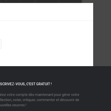
NSCRIVEZ-VOUS, C'EST GRATUIT !
éez votre compte dès maintenant pour gérer votre
llection, noter, critiquer, commenter et découvrir de
uvelles oeuvres !