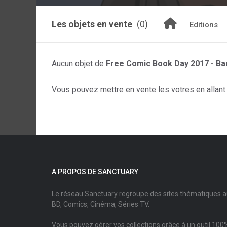
Les objets en vente
(0)
Editions
Aucun objet de
Free Comic Book Day 2017 - Ba
Vous pouvez mettre en vente les votres en allant s
A PROPOS DE SANCTUARY
Le réseau Sanctuary regroupe des sites thématiques 
BD, Comics, Cinéma, Séries TV.
Vous pouvez gérer vos collections grâce à un outil 100%