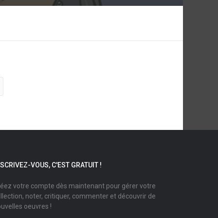
NSCRIVEZ-VOUS, C'EST GRATUIT !
éez votre compte dès maintenant pour gérer votre
llection, noter, critiquer, commenter et découvrir de
uvelles oeuvres !