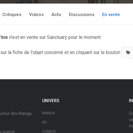
Critiques
Videos
Actu
Discussions
En vente
rbie
n'est en vente sur Sanctuary pour le moment.
ur la fiche de l'objet concerné et en cliquant sur le bouton
UNIVERS
I
autour des Manga,
MANGA
Cr
co
BD
no
 gratuit.
COMICS