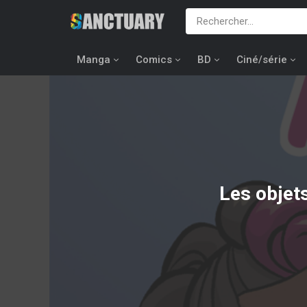
Manga
Comics
BD
Ciné/série
Les objet