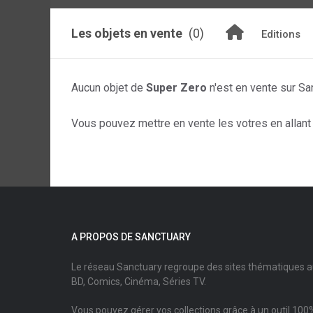
Les objets en vente
(0)
Editions
Aucun objet de
Super Zero
n'est en vente sur Sa
Vous pouvez mettre en vente les votres en allant s
A PROPOS DE SANCTUARY
Le réseau Sanctuary regroupe des sites thématiques 
BD, Comics, Cinéma, Séries TV.
Vous pouvez gérer vos collections grâce à un outil 100%