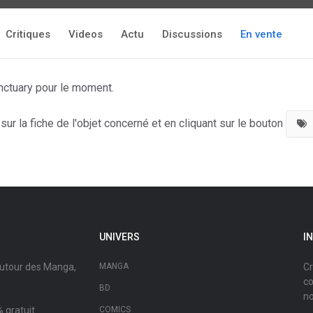
Critiques
Videos
Actu
Discussions
En vente
nctuary pour le moment.
ur la fiche de l'objet concerné et en cliquant sur le bouton
UNIVERS
I
autour des Manga,
MANGA
Cr
co
BD
no
 gratuit.
COMICS