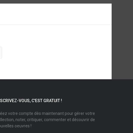
NSCRIVEZ-VOUS, C'EST GRATUIT !
éez votre compte dès maintenant pour gérer votre
llection, noter, critiquer, commenter et découvrir de
uvelles oeuvres !