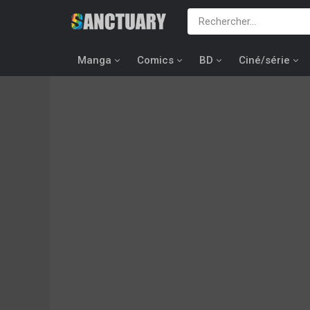
Manga
Comics
BD
Ciné/série