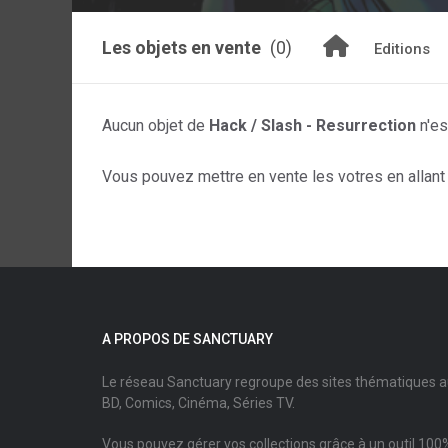
Les objets en vente
(0)
Editions
Aucun objet de
Hack / Slash - Resurrection
n'es
Vous pouvez mettre en vente les votres en allant s
A PROPOS DE SANCTUARY
Le réseau Sanctuary regroupe des sites thématiques 
BD, Comics, Cinéma, Séries TV.
Vous pouvez gérer vos collections grâce à un outil 100%