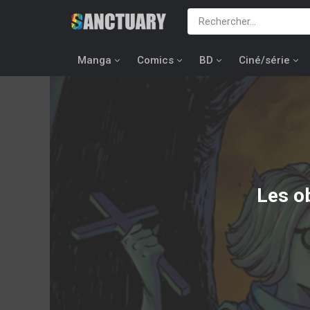
Manga
Comics
BD
Ciné/série
Les o