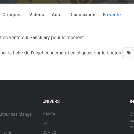
Critiques
Videos
Actu
Discussions
En vente
t en vente sur Sanctuary pour le moment.
ur la fiche de l'objet concerné et en cliquant sur le bouton
UNIVERS
I
autour des Manga,
MANGA
Cr
co
BD
no
 gratuit.
COMICS