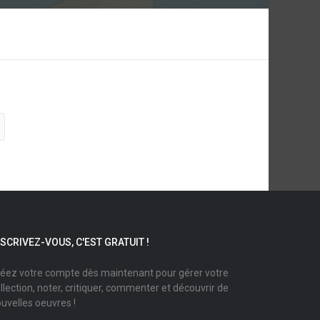
NSCRIVEZ-VOUS, C'EST GRATUIT !
éez votre compte dès maintenant pour gérer votre
llection, noter, critiquer, commenter et découvrir de
uvelles oeuvres !