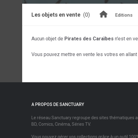
Les objets en vente
(0)
Editions
Aucun objet de
Pirates des Caraïbes
n'est en ve
Vous pouvez mettre en vente les votres en allant s
A PROPOS DE SANCTUARY
Le réseau Sanctuary regroupe des sites thématiques 
BD, Comics, Cinéma, Séries TV.
Vous pouvez gérer vos collections grâce à un outil 100%