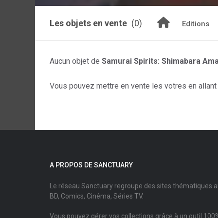
Les objets en vente
(0)
Editions
Aucun objet de
Samurai Spirits: Shimabara Am
Vous pouvez mettre en vente les votres en allant s
A PROPOS DE SANCTUARY
Le réseau Sanctuary regroupe des sites thématiques 
BD, Comics, Cinéma, Séries TV.
Vous pouvez gérer vos collections grâce à un outil 100%