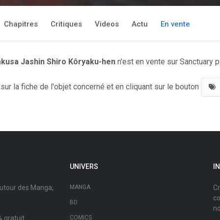
Chapitres
Critiques
Videos
Actu
En vente
akusa Jashin Shiro Kôryaku-hen
n'est en vente sur Sanctuary 
ur la fiche de l'objet concerné et en cliquant sur le bouton
UNIVERS
I
autour des Manga,
MANGA
Cr
co
BD
no
 gratuit.
COMICS