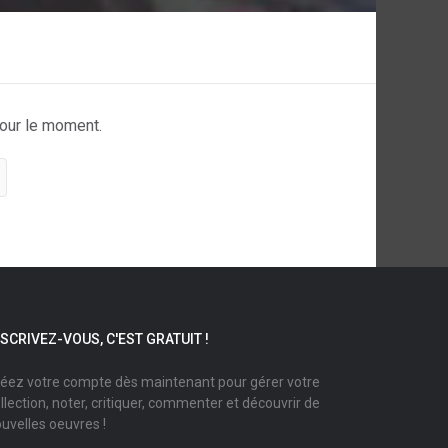
pour le moment.
NSCRIVEZ-VOUS, C'EST GRATUIT !
éez votre compte dès maintenant pour gérer votre
llection, noter, critiquer, commenter et découvrir de
uvelles oeuvres !