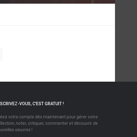
NSCRIVEZ-VOUS, C'EST GRATUIT !
éez votre compte dès maintenant pour gérer votre
llection, noter, critiquer, commenter et découvrir de
uvelles oeuvres !