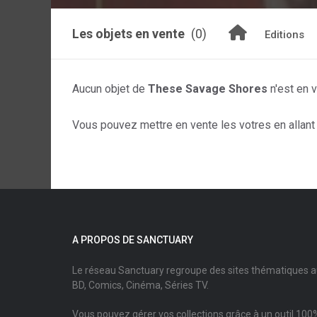
Les objets en vente
(0)
Editions
Aucun objet de
These Savage Shores
n'est en 
Vous pouvez mettre en vente les votres en allant s
A PROPOS DE SANCTUARY
Le réseau Sanctuary regroupe des sites thématiques 
BD, Comics, Cinéma, Séries TV.
Vous pouvez gérer vos collections grâce à un outil 100%