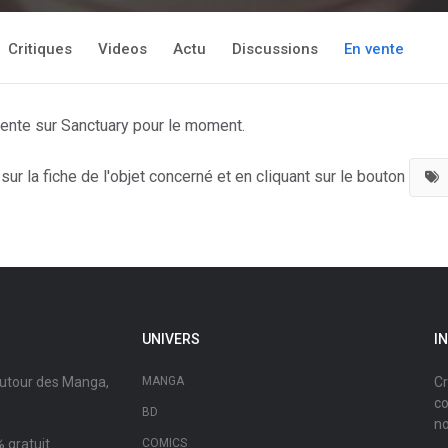
Critiques
Videos
Actu
Discussions
En vente
vente sur Sanctuary pour le moment.
ur la fiche de l'objet concerné et en cliquant sur le bouton
UNIVERS
I
autour des Manga,
MANGA
Cr
co
BD
no
 gratuit.
COMICS