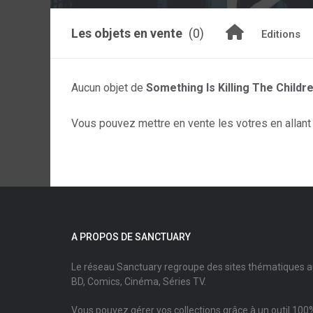
Les objets en vente
(0)
Editions
Aucun objet de
Something Is Killing The Childr
Vous pouvez mettre en vente les votres en allant s
A PROPOS DE SANCTUARY
Le réseau Sanctuary regroupe des sites thématiques 
BD, Comics, Cinéma, Séries TV.
Vous pouvez gérer vos collections grâce à un outil 100%