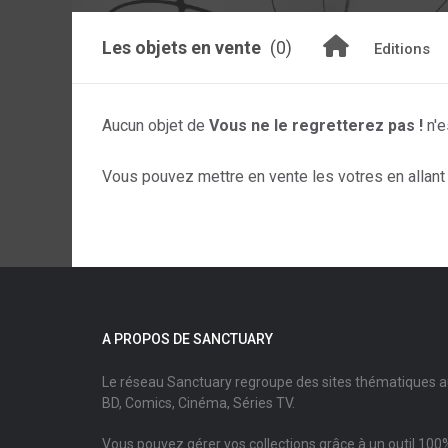
Les objets en vente
(0)
Editions
Aucun objet de
Vous ne le regretterez pas !
n'e
Vous pouvez mettre en vente les votres en allant s
A PROPOS DE SANCTUARY
Le réseau Sanctuary regroupe des sites thématiques 
BD, Comics, Cinéma, Séries TV.
Vous pouvez gérer vos collections grâce à un outil 100%