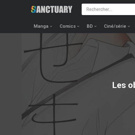
Manga
Comics
BD
Ciné/série
Les o