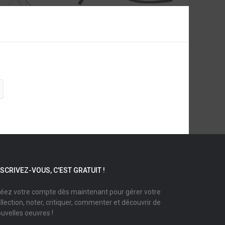
NSCRIVEZ-VOUS, C'EST GRATUIT !
éez votre compte dès maintenant pour gérer votre
llection, noter, critiquer, commenter et découvrir de
uvelles oeuvres !