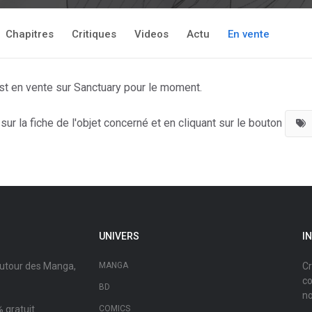
Chapitres
Critiques
Videos
Actu
En vente
st en vente sur Sanctuary pour le moment.
ur la fiche de l'objet concerné et en cliquant sur le bouton
UNIVERS
I
autour des Manga,
MANGA
Cr
co
BD
no
 gratuit.
COMICS