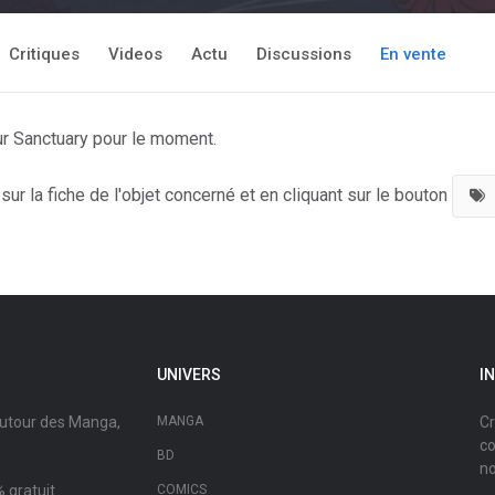
Critiques
Videos
Actu
Discussions
En vente
ur Sanctuary pour le moment.
ur la fiche de l'objet concerné et en cliquant sur le bouton
UNIVERS
I
autour des Manga,
MANGA
Cr
co
BD
no
 gratuit.
COMICS