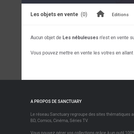
Les objets en vente
(0)
Editions
Aucun objet de
Les nébuleuses
n'est en vente s
Vous pouvez mettre en vente les votres en allant s
A PROPOS DE SANCTUARY
Le réseau Sanctuary regroupe des sites thématiques 
BD, Comics, Cinéma, Séries TV.
Vous pouvez gérer vos collections grâce à un outil 100%