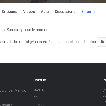
Critiques
Videos
Actu
Discussions
En vente
 sur Sanctuary pour le moment.
ur la fiche de l'objet concerné et en cliquant sur le bouton
UNIVERS
I
autour des Manga,
MANGA
Cr
co
BD
no
 gratuit.
COMICS