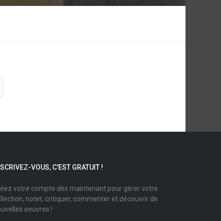
NSCRIVEZ-VOUS, C'EST GRATUIT !
éez votre compte dès maintenant pour gérer votre
llection, noter, critiquer, commenter et découvrir de
uvelles oeuvres !