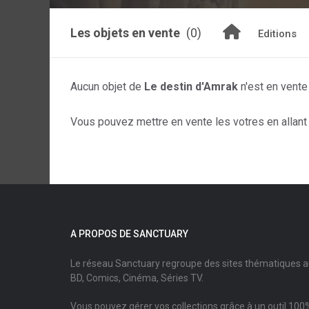
Les objets en vente
(0)
Editions
Aucun objet de
Le destin d'Amrak
n'est en vente
Vous pouvez mettre en vente les votres en allant s
A PROPOS DE SANCTUARY
Le réseau Sanctuary regroupe des sites thématiques 
BD, Comics, Cinéma, Séries TV.
Vous pouvez gérer vos collections grâce à un outil 100%