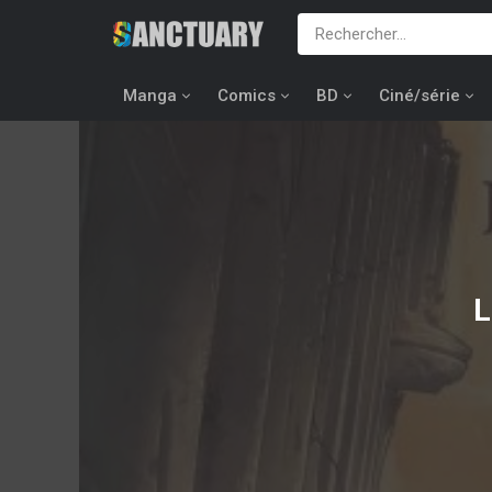
Manga
Comics
BD
Ciné/série
L