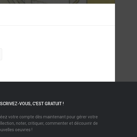
NSCRIVEZ-VOUS, C'EST GRATUIT !
éez votre compte dès maintenant pour gérer votre
llection, noter, critiquer, commenter et découvrir de
uvelles oeuvres !