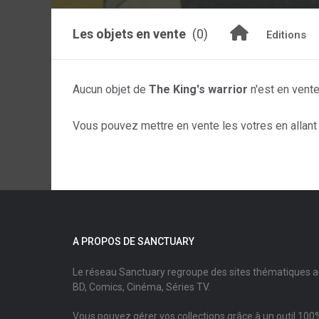
Les objets en vente
(0)
Editions
Aucun objet de
The King's warrior
n'est en vent
Vous pouvez mettre en vente les votres en allant s
A PROPOS DE SANCTUARY
Le réseau Sanctuary regroupe des sites thématiques 
BD, Comics, Cinéma, Séries TV.
Vous pouvez gérer vos collections grâce à un outil 100%