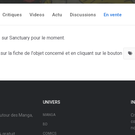
Critiques
Videos
Actu
Discussions
En vente
e sur Sanctuary pour le moment.
ur la fiche de l'objet concerné et en cliquant sur le bouton
UNIVERS
I
autour des Manga,
MANGA
Cr
co
BD
no
 gratuit.
COMICS