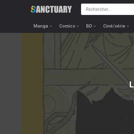
Manga
Comics
BD
Ciné/série
L