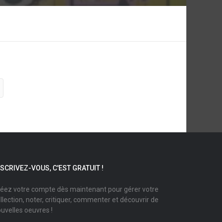
NSCRIVEZ-VOUS, C'EST GRATUIT !
éez votre compte dès maintenant pour gérer votre
llection, noter, critiquer, commenter et découvrir de
uvelles oeuvres !