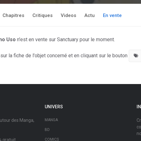
Chapitres
Critiques
Videos
Actu
En vente
 no Uso
n'est en vente sur Sanctuary pour le moment.
ur la fiche de l'objet concerné et en cliquant sur le bouton
UNIVERS
I
autour des Manga,
MANGA
Cr
co
BD
no
 gratuit.
COMICS