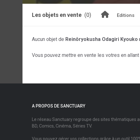
Les objets en vente
(0)
Editions
Aucun objet de
Reinôryokusha Odagiri Kyouko
Vous pouvez mettre en vente les votres en allant s
A PROPOS DE SANCTUARY
Le réseau Sanctuary regroupe des sites thématiques 
BD, Comics, Cinéma, Séries TV.
Vous pouvez gérer vos collections grâce à un outil 100%