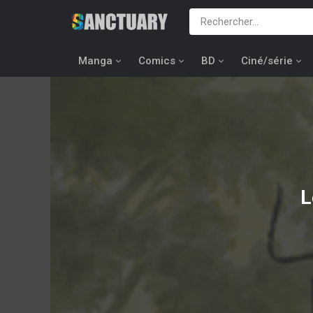
Manga
Comics
BD
Ciné/série
L