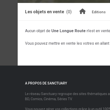
Les objets en vente
(0)
Editions
Aucun objet de
Une Longue Route
n'est en vent
Vous pouvez mettre en vente les votres en allant s
A PROPOS DE SANCTUARY
Le réseau Sanctuary regroupe des sites thématiques 
BD, Comics, Cinéma, Séries TV.
Vous pouvez gérer vos collections grâce à un outil 100%