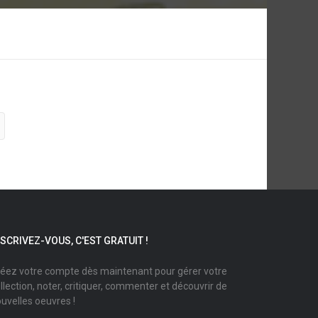
NSCRIVEZ-VOUS, C'EST GRATUIT !
éez votre compte dès maintenant pour gérer votre
llection, noter, critiquer, commenter et découvrir de
uvelles oeuvres !