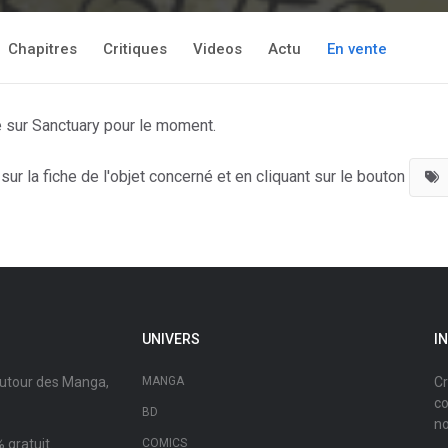
Chapitres
Critiques
Videos
Actu
En vente
e sur Sanctuary pour le moment.
ur la fiche de l'objet concerné et en cliquant sur le bouton
UNIVERS
I
autour des Manga,
MANGA
Cr
co
BD
no
 gratuit.
COMICS