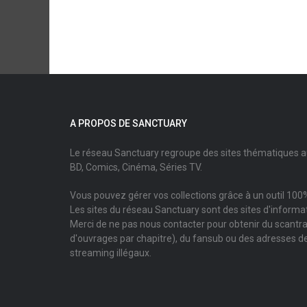
A PROPOS DE SANCTUARY
Le réseau Sanctuary regroupe des sites thématiques 
BD, Comics, Cinéma, Séries TV.
Vous pouvez gérer vos collections grâce à un outil 100%
Les sites du réseau Sanctuary sont des sites d'informati
Merci de ne pas nous contacter pour obtenir du scantr
d'ouvrages par chapitre), du fansub ou des adresses de
streaming illégaux.