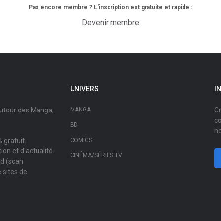
Pas encore membre ? L'inscription est gratuite et rapide :
Devenir membre
UNIVERS
I
autour des Manga,
MANGA
Cr
co
BD
no
 gratuit.
COMICS
on et d'actualité.
CINÉMA/SÉRIES TV
ad (scan
 sites de