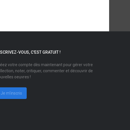
NSCRIVEZ-VOUS, C'EST GRATUIT !
éez votre compte dès maintenant pour gérer votre
llection, noter, critiquer, commenter et découvrir de
uvelles oeuvres !
Je m'inscris