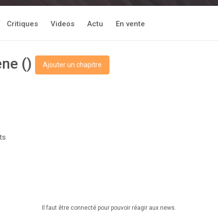
Critiques
Videos
Actu
En vente
ene ()
Ajouter un chapitre
ts
Il faut être connecté pour pouvoir réagir aux news.