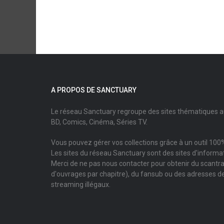
A PROPOS DE SANCTUARY
Le réseau Sanctuary regroupe des sites thématiques 
BD, Comics, Cinéma, Séries TV.
Vous pouvez gérer vos collections grâce à un outil 100%
Les sites du réseau Sanctuary sont des sites d'informati
Merci de ne pas nous contacter pour obtenir du scantr
d'ouvrages par chapitre), du fansub ou des adresses de
streaming illégaux.