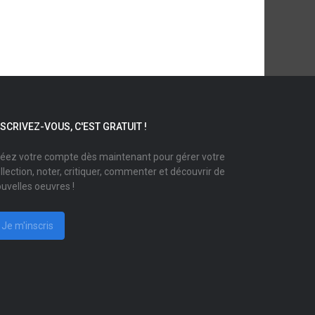
NSCRIVEZ-VOUS, C'EST GRATUIT !
éez votre compte dès maintenant pour gérer votre
llection, noter, critiquer, commenter et découvrir de
uvelles oeuvres !
Je m'inscris