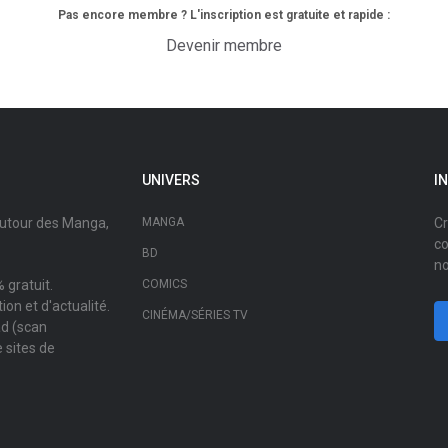
Pas encore membre ? L'inscription est gratuite et rapide :
Devenir membre
UNIVERS
I
autour des Manga,
MANGA
Cr
co
BD
no
 gratuit.
COMICS
on et d'actualité.
CINÉMA/SÉRIES TV
ad (scan
 sites de