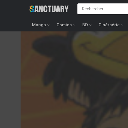
Manga
Comics
BD
Ciné/série