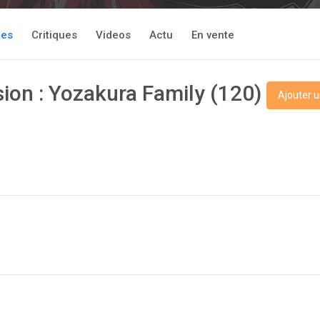
res
Critiques
Videos
Actu
En vente
sion : Yozakura Family (120)
Ajouter u