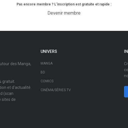
Pas encore membre ? L'inscription est gratuite et rapide :
Devenir membre
UNIVERS
I
autour des Manga,
MANGA
Cr
co
BD
no
 gratuit.
COMICS
on et d'actualité.
CINÉMA/SÉRIES TV
ad (scan
 sites de