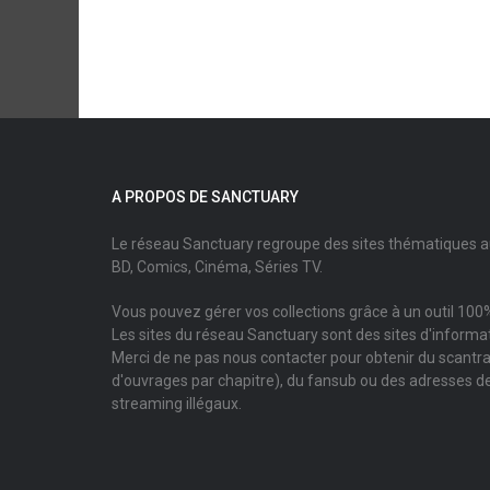
A PROPOS DE SANCTUARY
Le réseau Sanctuary regroupe des sites thématiques 
BD, Comics, Cinéma, Séries TV.
Vous pouvez gérer vos collections grâce à un outil 100%
Les sites du réseau Sanctuary sont des sites d'informati
Merci de ne pas nous contacter pour obtenir du scantr
d'ouvrages par chapitre), du fansub ou des adresses de
streaming illégaux.