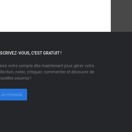
NSCRIVEZ-VOUS, C'EST GRATUIT !
éez votre compte dès maintenant pour gérer votre
llection, noter, critiquer, commenter et découvrir de
uvelles oeuvres !
Je m'inscris