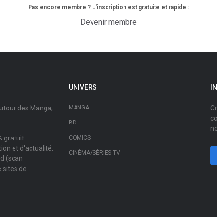
Pas encore membre ? L'inscription est gratuite et rapide :
Devenir membre
UNIVERS
I
autour des Manga,
MANGA
Cr
co
BD
no
 gratuit.
COMICS
on et d'actualité.
CINÉMA/SÉRIES TV
ad (scan
 sites de