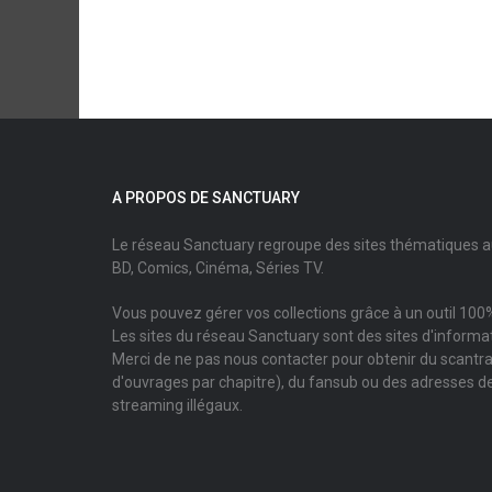
A PROPOS DE SANCTUARY
Le réseau Sanctuary regroupe des sites thématiques 
BD, Comics, Cinéma, Séries TV.
Vous pouvez gérer vos collections grâce à un outil 100%
Les sites du réseau Sanctuary sont des sites d'informati
Merci de ne pas nous contacter pour obtenir du scantr
d'ouvrages par chapitre), du fansub ou des adresses de
streaming illégaux.