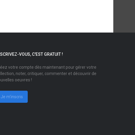
NSCRIVEZ-VOUS, C'EST GRATUIT !
éez votre compte dès maintenant pour gérer votre
llection, noter, critiquer, commenter et découvrir de
uvelles oeuvres !
Je m'inscris