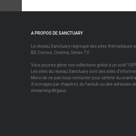
A PROPOS DE SANCTUARY
Le réseau Sanctuary regroupe des sites thématiques 
BD, Comics, Cinéma, Séries TV.
Vous pouvez gérer vos collections grâce à un outil 100%
Les sites du réseau Sanctuary sont des sites d'informati
Merci de ne pas nous contacter pour obtenir du scantr
d'ouvrages par chapitre), du fansub ou des adresses de
streaming illégaux.