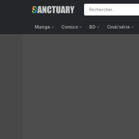
Manga
Comics
BD
Ciné/série