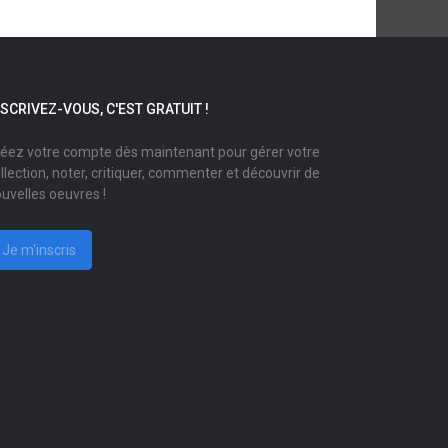
NSCRIVEZ-VOUS, C'EST GRATUIT !
éez votre compte dès maintenant pour gérer votre
llection, noter, critiquer, commenter et découvrir de
uvelles oeuvres !
Je m'inscris