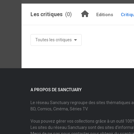
Les critiques
(0)
Editions
Critiq
Toutes les critiques
A PROPOS DE SANCTUARY
Le réseau Sanctuary regroupe des sites thématiques 
BD, Comics, Cinéma, Séries TV.
Vous pouvez gérer vos collections grâce à un outil 100%
Les sites du réseau Sanctuary sont des sites d'informati
Merci de ne pas nous contacter pour obtenir du scantr