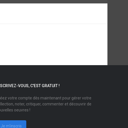
NSCRIVEZ-VOUS, C'EST GRATUIT !
éez votre compte dès maintenant pour gérer votre
llection, noter, critiquer, commenter et découvrir de
uvelles oeuvres !
Je m'inscris