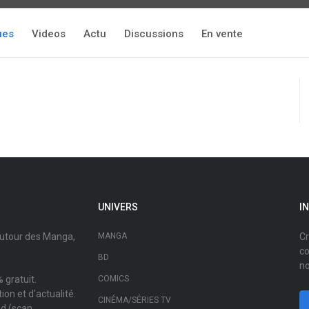
ues
Videos
Actu
Discussions
En vente
UNIVERS
I
autour des Manga,
MANGA
Cr
co
BD
no
 gratuit.
COMICS
on et d'actualité.
CINÉMA/SÉRIES TV
ad (scan