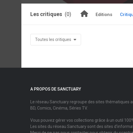
Les critiques
(0)
Editions
Critiq
Toutes les critiques
A PROPOS DE SANCTUARY
Le réseau Sanctuary regroupe des sites thématiques 
BD, Comics, Cinéma, Séries TV.
Vous pouvez gérer vos collections grâce à un outil 100%
Les sites du réseau Sanctuary sont des sites d'informati
Merci de ne pas nous contacter pour obtenir du scantr