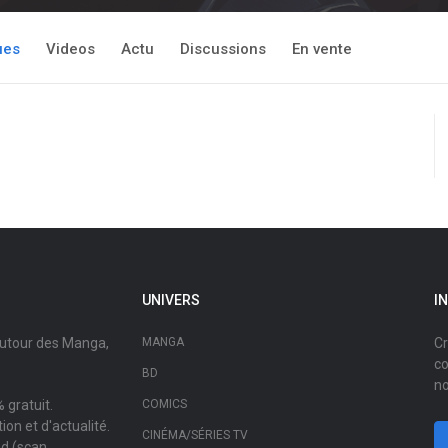
ues
Videos
Actu
Discussions
En vente
UNIVERS
I
autour des Manga,
MANGA
Cr
co
BD
no
 gratuit.
COMICS
on et d'actualité.
CINÉMA/SÉRIES TV
ad (scan