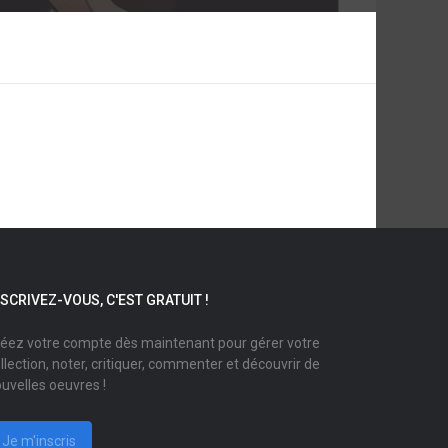
NSCRIVEZ-VOUS, C'EST GRATUIT !
éez votre compte dès maintenant pour gérer votre
llection, noter, critiquer, commenter et découvrir de
uvelles oeuvres !
Je m'inscris