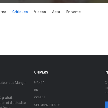
tres
Critiques
Videos
Actu
En vente
UNIVERS
I
autour des Manga,
MANGA
Cr
co
BD
no
 gratuit.
COMICS
on et d'actualité.
CINÉMA/SÉRIES TV
ad (scan