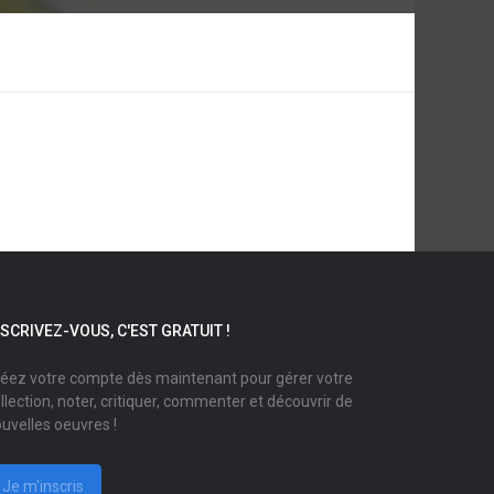
NSCRIVEZ-VOUS, C'EST GRATUIT !
éez votre compte dès maintenant pour gérer votre
llection, noter, critiquer, commenter et découvrir de
uvelles oeuvres !
Je m'inscris