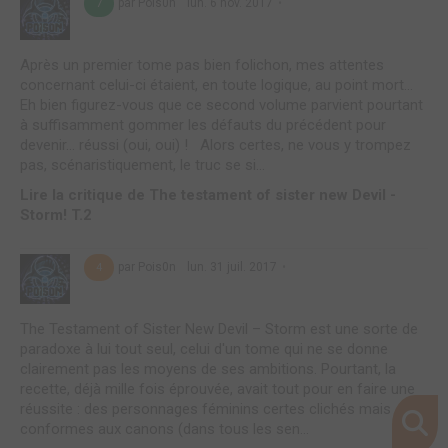
par Pois0n
lun. 6 nov. 2017
7
Après un premier tome pas bien folichon, mes attentes
concernant celui-ci étaient, en toute logique, au point mort...
Eh bien figurez-vous que ce second volume parvient pourtant
à suffisamment gommer les défauts du précédent pour
devenir... réussi (oui, oui) ! Alors certes, ne vous y trompez
pas, scénaristiquement, le truc se si...
Lire la critique de The testament of sister new Devil -
Storm! T.2
par Pois0n
lun. 31 juil. 2017
4
The Testament of Sister New Devil – Storm est une sorte de
paradoxe à lui tout seul, celui d'un tome qui ne se donne
clairement pas les moyens de ses ambitions. Pourtant, la
recette, déjà mille fois éprouvée, avait tout pour en faire une
réussite : des personnages féminins certes clichés mais
conformes aux canons (dans tous les sen...