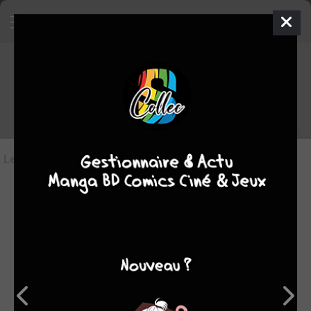
Les critiques de The testament of
sister new Devil - Storm!
Les critiques
(4)
Toutes les critiques
par Pois0n
lun. 23 juil. 2018
4
Les tomes de Testament of Sister New Devil Storm se
succèdent et... ne se ressemblent pas. Après un premier