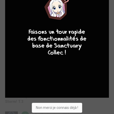
volume très moyen et deux autres nettement plus
sympathiques, voilà que le quatrième peine à convaincre...
Pourtant, visuellement, c'est toujours aussi beau et surtout
toujours aussi chaud. Cependant, même si les auteurs
mettent le paquet sur ...
4
7
8
7
Lire la critique de The testament of sister new Devil -
Storm! T.4
par Pois0n
mar. 23 janv. 2018
7
Voilà déjà la suite des déboires de Basara avec la fille du roi
des démons, ses amies d'enfance et la démone qui supervise
tout ça. Au vu du tome précédent, vous pensiez que les
choses ne pourraient pas devenir plus cochonnes ?
Détrompez-vous, les auteurs ont réussi l'impensable, à savoir
frôler encore p...
Lire la critique de The testament of sister new Devil -
Storm! T.3
Non merci je connais déjà !