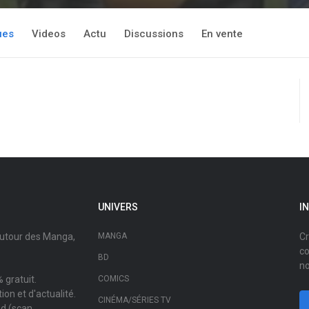
ues
Videos
Actu
Discussions
En vente
UNIVERS
I
autour des Manga,
MANGA
Cr
co
BD
no
 gratuit.
COMICS
on et d'actualité.
CINÉMA/SÉRIES TV
ad (scan