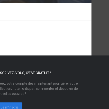
NSCRIVEZ-VOUS, C'EST GRATUIT !
éez votre compte dès maintenant pour gérer votre
llection, noter, critiquer, commenter et découvrir de
uvelles oeuvres !
Je m'inscris