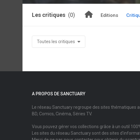
Les critiques
(0)
Editions
Critiq
Toutes les critiques
A PROPOS DE SANCTUARY
Le réseau Sanctuary regroupe des sites thématiques 
BD, Comics, Cinéma, Séries TV.
Vous pouvez gérer vos collections grâce à un outil 100%
Les sites du réseau Sanctuary sont des sites d'informati
Merci de ne pas nous contacter pour obtenir du scantr