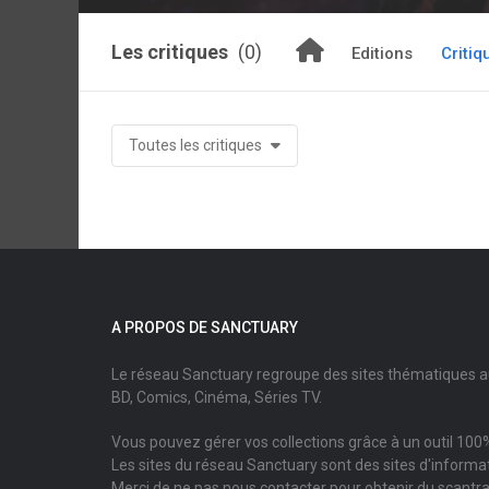
Les critiques
(0)
Editions
Critiq
Toutes les critiques
A PROPOS DE SANCTUARY
Le réseau Sanctuary regroupe des sites thématiques 
BD, Comics, Cinéma, Séries TV.
Vous pouvez gérer vos collections grâce à un outil 100%
Les sites du réseau Sanctuary sont des sites d'informati
Merci de ne pas nous contacter pour obtenir du scantr