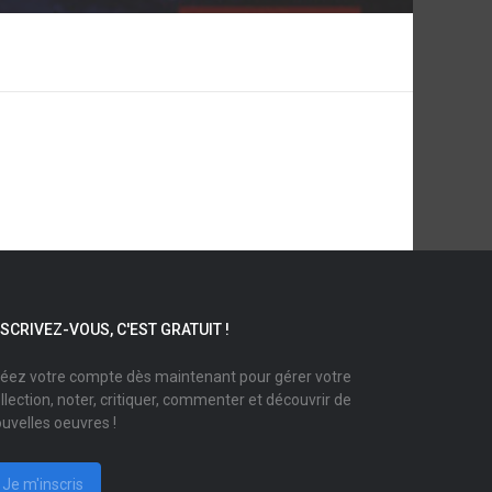
NSCRIVEZ-VOUS, C'EST GRATUIT !
éez votre compte dès maintenant pour gérer votre
llection, noter, critiquer, commenter et découvrir de
uvelles oeuvres !
Je m'inscris