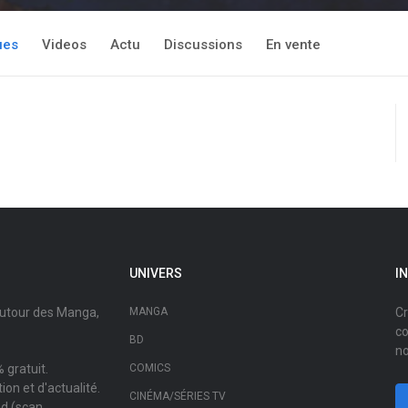
ues
Videos
Actu
Discussions
En vente
UNIVERS
I
autour des Manga,
MANGA
Cr
co
BD
no
 gratuit.
COMICS
on et d'actualité.
CINÉMA/SÉRIES TV
ad (scan