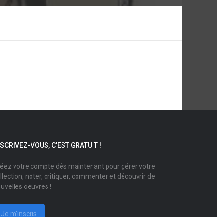
NSCRIVEZ-VOUS, C'EST GRATUIT !
éez votre compte dès maintenant pour gérer votre
llection, noter, critiquer, commenter et découvrir de
uvelles oeuvres !
Je m'inscris