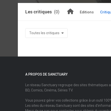
Les critiques
(0)
Editions
Critiq
Toutes les critiques
A PROPOS DE SANCTUARY
Le réseau Sanctuary regroupe des sites thématiques 
BD, Comics, Cinéma, Séries TV.
Vous pouvez gérer vos collections grâce à un outil 100%
Les sites du réseau Sanctuary sont des sites d'informati
Merci de ne pas nous contacter pour obtenir du scantr