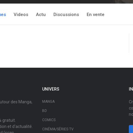
ues
Videos
Actu
Discussions
En vente
UNIVERS
I
autour des Manga,
MANGA
Cr
co
BD
no
 gratuit.
COMICS
on et d'actualité.
CINÉMA/SÉRIES TV
ad (scan