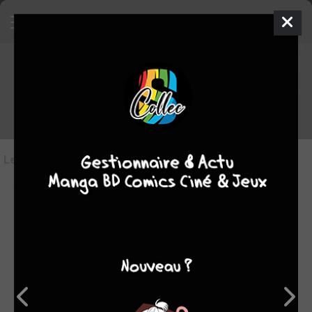
Les critiques de Irrésistible
Les critiques
(5)
Toutes les critiques
par P'tit Citron
mar. 11 déc. 2018
9
Je ne pense pas avoir besoin de préciser mon amour pour
cette série, présente parmi mes coups de cœur de l'année.