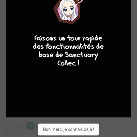
Chaque tome est un concentré de bonheur, et celui-ci ne fait
pas exception à la règle. On y retrouve nos personnages,
Mizukawa et Serina, dans leur quotidien de couple...C'est
assez subtil, mais le récit avance tout de même au fil de
tomes. Ça fait six mois que le couple s'est formé, e...
8
9
8
9
Lire la critique de Irrésistible T.3
par snoopy
dim. 21 oct. 2018
9
En précipitant volontairement le début de son intrigue
amoureuse, Azuza Mase s'était lancée sur une pente assez
glissante et avait pris le risque de perdre le lecteur dès le
début. Fort heureusement, elle s'est subliment rattrapée en
croquant d'une irrésistible façon les premiers pas de son petit
couple. Chaque petit moment passé...
Lire la critique de Irrésistible T.2
par snoopy
lun. 8 oct. 2018
8
Non merci je connais déjà !