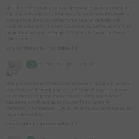
Durant cet été, nous avons pu découvrir le nouveau shôjo des
éditions Kana qui porte à merveille le doux nom d'irrésistible
puisque la lecture du premier tome sera un véritable petit
coup de cœur pour ma part. Mairimashita, Senpai de son titre
original est pré-publié depuis 2016 dans le magazine Dessert
(@ellie, entre...
Lire la critique de Irrésistible T.1
par P'tit Citron
dim. 16 sept. 2018
10
Si le premier tome d'Irrésistible représentait pour moi le début
d'une histoire d'amour originale, réfléchie et super mignonne,
ce deuxième confirme mon ressenti... Alors que Serina et
Mizukawa continuent de se dévoiler l'un à l'autre et
d'entretenir leur relation, Higuchi, un autre troisième année, se
rapproche petit à p...
Lire la critique de Irrésistible T.2