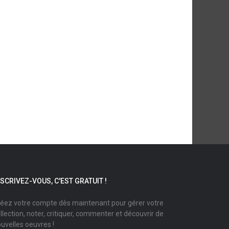
NSCRIVEZ-VOUS, C'EST GRATUIT !
éez votre compte dès maintenant pour gérer votre
llection, noter, critiquer, commenter et découvrir de
uvelles oeuvres !