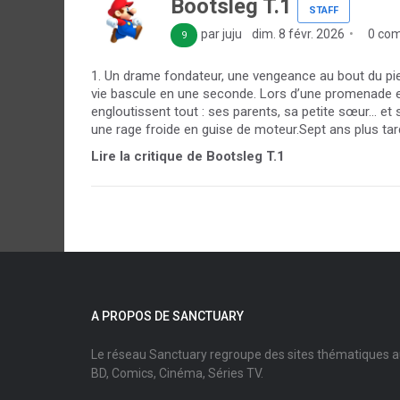
Bootsleg T.1
STAFF
par juju
dim. 8 févr. 2026
0 com
9
1. Un drame fondateur, une vengeance au bout du pie
vie bascule en une seconde. Lors d’une promenade en
engloutissent tout : ses parents, sa petite sœur… et 
une rage froide en guise de moteur.Sept ans plus tard, 
Lire la critique de Bootsleg T.1
A PROPOS DE SANCTUARY
Le réseau Sanctuary regroupe des sites thématiques 
BD, Comics, Cinéma, Séries TV.