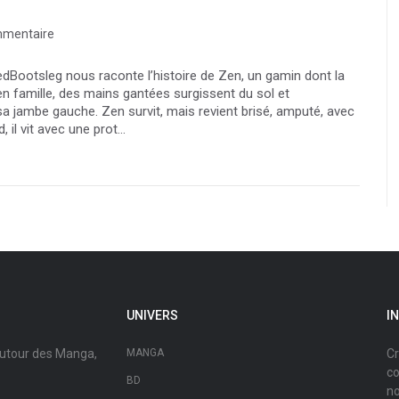
mentaire
dBootsleg nous raconte l’histoire de Zen, un gamin dont la
 famille, des mains gantées surgissent du sol et
sa jambe gauche. Zen survit, mais revient brisé, amputé, avec
il vit avec une prot...
UNIVERS
I
autour des Manga,
MANGA
Cr
co
BD
no