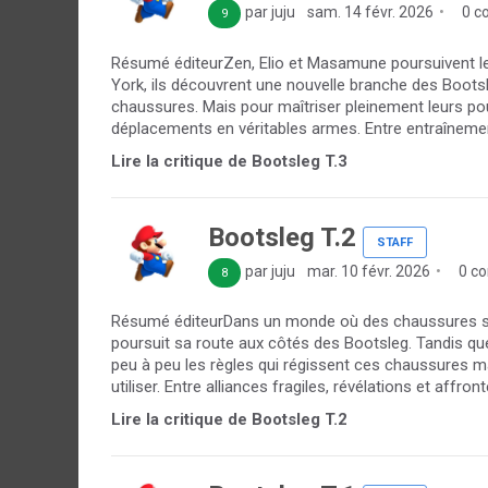
par juju
sam. 14 févr. 2026
0 c
9
Résumé éditeurZen, Elio et Masamune poursuivent le
York, ils découvrent une nouvelle branche des Bootsl
chaussures. Mais pour maîtriser pleinement leurs pou
déplacements en véritables armes. Entre entraînemen
Lire la critique de Bootsleg T.3
Bootsleg T.2
STAFF
par juju
mar. 10 févr. 2026
0 c
8
Résumé éditeurDans un monde où des chaussures spéc
poursuit sa route aux côtés des Bootsleg. Tandis q
peu à peu les règles qui régissent ces chaussures mar
utiliser. Entre alliances fragiles, révélations et affro
Lire la critique de Bootsleg T.2