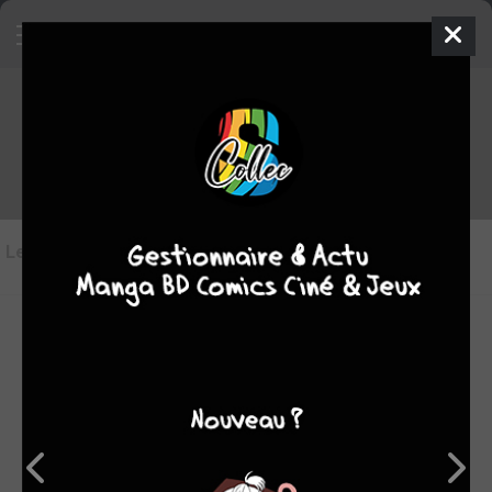
Les critiques de À l’image de Mona
Lisa…
Les critiques
(2)
Toutes les critiques
par Tampopo24
dim. 12 févr. 2023
8
Je remonte rarement la note de mes lectures au fil des
tomes, c'est pourtant le cas ici, car derrière l'apparent