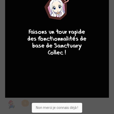
la victoire dans les derniers instants de la course. Entre
rivalités personnelles, épuisement total et volonté de ne
jamais abandonner, le sprint final promet d’être explosif.1. Une
fin de course sous très haute tensionAve...
4
7
8
7
Lire la critique de En selle, Sakamichi ! T.13
par juju
jeu. 9 avril 2026
9
Résumé éditeurLa victoire est à un coup de pédale. Alors
qu’Onoda revient de l’arrière, Makishima se lance à la
poursuite de Tôdô, son rival de toujours. Dans les derniers
kilomètres en montagne, leur affrontement atteint son point
culminant. 1. Un duel attendu depuis le débutCe tome 12
tourne autour d’un moment précis, presque suspendu :
l’affrontement entre Makishima et Tôdô. Depuis plusieurs to...
Lire la critique de En selle, Sakamichi ! T.12
par juju
jeu. 20 nov. 2025
6
Non merci je connais déjà !