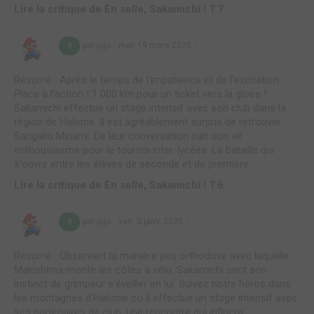
Lire la critique de En selle, Sakamichi ! T.7
par juju
mer. 19 mars 2025
8
Résumé : Après le temps de l'impatience et de l'excitation...
Place à l'action ! 1 000 km pour un ticket vers la gloire !
Sakamichi effectue un stage intensif avec son club dans la
région de Hakone. Il est agréablement surpris de retrouver
Sangaku Minami. De leur conversation naît son vif
enthousiasme pour le tournoi inter-lycées. La bataille qui
s'ouvre entre les élèves de seconde et de première ...
Lire la critique de En selle, Sakamichi ! T.6
par juju
ven. 3 janv. 2025
8
Résumé : Observant la manière peu orthodoxe avec laquelle
Makishima monte les côtes à vélo, Sakamichi sent son
instinct de grimpeur s’éveiller en lui. Suivez notre héros dans
les montagnes d’Hakone où il effectue un stage intensif avec
ses partenaires de club, une rencontre qui influera