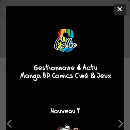
Les critiques de En selle,
Sakamichi !
Les critiques
(9)
Toutes les critiques
par juju
jeu. 28 mai 2026
8
Résumé éditeurLa première journée de l’Inter-Lycées touche à
sa fin. Après des centaines de kilomètres d’efforts, les
meilleurs coureurs des différentes équipes jouent désormais