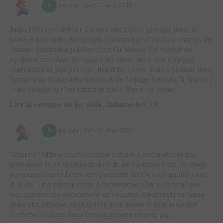
par juju
sam. 2 août 2025
8
Aujourd’hui, on enfourche nos vélos pour plonger dans le
tome 8 d’En selle, Sakamichi (Yowamushi Pedal), le manga de
Wataru Watanabe publiée chez Kurokawa. Ce manga de
cyclisme continue de nous faire vibrer avec ses courses
haletantes et ses persos ultra-attachants. Prêt à pédaler dans
l’univers de Sakamichi Onoda et de l’équipe Sohoku ?L’histoire
: Une course qui fait battre le cœur !Dans ce tome...
Lire la critique de En selle, Sakamichi ! T.8
par juju
dim. 11 mai 2025
8
Résumé : Ultime confrontation entre les secondes et les
premières ! Les membres du club de cyclisme font un stage
au cours duquel ils doivent parcourir 1000km en quatre jours.
À la clé : une participation à l'inter-lycée ! Dans l'espoir que
ses camarades décrochent ce sésame, Sakamichi se lance
dans une attaque désespérée pour briser le mur érigé par
Teshima ! Suivez dans ces pages une course plei...