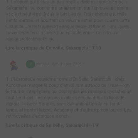
1. Un sprint qui s’étire un peu tropCe dixième tome d’En selle
Sakamichi ! se concentre entièrement sur l’épreuve de sprint…
et c’est peut-être là que le bât blesse. Trois sprinteurs, mille
petits mètres, et pourtant un volume entier pour couvrir cette
distance. L’effet rappelle l’époque bénie d’Olive et Tom, quand
traverser le terrain prenait un épisode entier. On retrouve
quelques flashbacks bie...
Lire la critique de En selle, Sakamichi ! T.10
par juju
dim. 19 oct. 2025
9
1. L’HistoireCe neuvième tome d’En Selle, Sakamichi ! chez
Kurokawa marque le coup d’envoi tant attendu de l’Inter-High,
le tournoi inter-lycées qui rassemble les meilleurs cyclistes de
tout l’archipel. Les équipes rivales se toisent sur la ligne de
départ : le lycée Sohoku, avec Sakamichi Onoda en fer de
lance, affronte Hakone Academy et d’autres poids lourds. Les
retrouvailles électriques s’ench...
Lire la critique de En selle, Sakamichi ! T.9