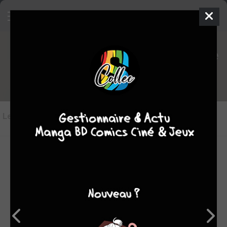
Les critiques de Les racontages de
M'sieu Perrault
Les critiques
(4)
Toutes les critiques
par ginevra
ven. 5 juin 2026
10
Voici venue la fin de l'année avec la préparation du spectacle
montré aux familles. Et, par un hasard étonnant, tous les