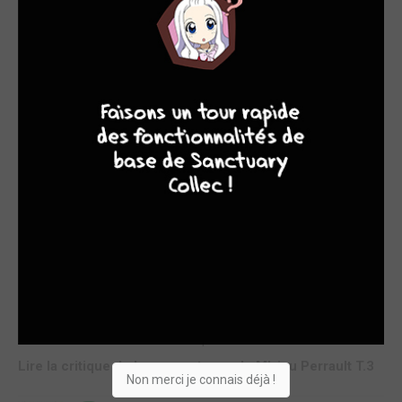
élèves vont se retrouver pour les vacances à l'île Coco
Rikiki.Voilà une autre série classée jeunesse dont je suis fan.
Les personnages créés par Pog s'inspirent des contes
classiques mais bien revisités. J'avoue beaucoup aimer
4
7
8
7
l'instituteur, Monsieur Perrault, pour sa bonté, sa...
Lire la critique de Les racontages de M'sieu Perrault T.4
par ginevra
lun. 21 avril 2025
9
Une nouvelle saison pour M. Perrault à l'école Belle-Epine. Le
printemps commence par une tentative de Narcolette de
trouver le prince charmant en embrassant des grenouilles et
se termine sur une grosse colère du maître d'école qui
ramène le roi, père d'Anne, à la raison en l'obligeant à annuler
le mariage avec sa fille.Les auteurs continuent à s'amuser
avec les contes de fées classiques en introd...
Lire la critique de Les racontages de M'sieu Perrault T.3
Non merci je connais déjà !