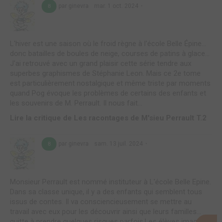
par ginevra
mar. 1 oct. 2024
8
L'hiver est une saison où le froid règne à l'école Belle Épine…
donc batailles de boules de neige, courses de patins à glace…
J'ai retrouvé avec un grand plaisir cette série tendre aux
superbes graphismes de Stéphanie Leon. Mais ce 2e tome
est particulièrement nostalgique et même triste par moments
quand Pog évoque les problèmes de certains des enfants et
les souvenirs de M. Perrault. Il nous fait...
Lire la critique de Les racontages de M'sieu Perrault T.2
par ginevra
sam. 13 juil. 2024
8
Monsieur Perrault est nommé instituteur à L'école Belle Epine.
Dans sa classe unique, il y a des enfants qui semblent tous
issus de contes. Il va consciencieusement se mettre au
travail avec eux pour les découvrir ainsi que leurs familles…
quitte à prendre quelques risques parfois.Les élèves imaginés