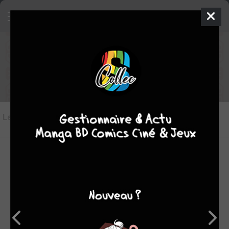
Les critiques de Jaadugar, la
légende de Fatima
Les critiques
(4)
Toutes les critiques
par Tampopo24
mer. 24 déc. 2025
7
Sous ses dehors cartoonesques, Jaadugar est un riche récit
historique sur un coin du monde souvent méconnu et