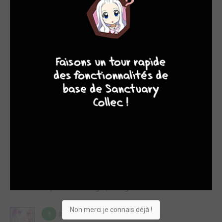
caricaturé, à qui Tomato Soup rend toute sa complexité.
Bravo !Bravo mais qu'est-ce que ce ne fut pas simple à suivre
cette fois. J'avoue que j'ai littéralement eu l'impression de me
faire prendre au piège des multiples complots politiques
régissant l'élite des Mongols dans ce to...
4
7
8
7
Lire la critique de Jaadugar, la légende de Fatima T.5
par Tampopo24
mer. 3 sept. 2025
7
Plus les tomes passent, plus on sent que nous sommes
vraiment dans une géopolitique au féminin et au-delà du fait
que c’est à la mode placer un regard féminin, ici, c’est bien
plus sérieux et surtout proche de la grande Histoire que
d’habitude où c’est 100% fictif.C’est ainsi vraiment plaisant de
plonger dans les complexes relations qu’entretiennent les
différentes épouses du Kahn actuel, fi...
Lire la critique de Jaadugar, la légende de Fatima T.4
Non merci je connais déjà !
par Tampopo24
mer. 3 sept. 2025
8