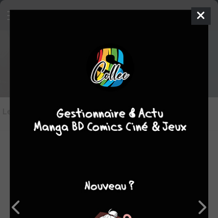
Les critiques de Je veux t'aimer
jusqu'à ta mort
Les critiques
(5)
Toutes les critiques
par Tampopo24
lun. 5 mai 2025
6
Bien que toujours aussi joliment philosophique, je dois avouer
que le tournant romantique de la série occupe trop d’espace