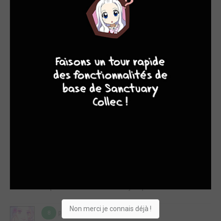
pour moi et les réflexions sur la guerre me manquent, rendant
la série plus banale qu’autrefois.Il y a heureusement cette
réflexion sur la mémoire et le souvenir dont on veut imprégner
l’être aimé, qui est joli et me plaît bien. Cela irrigue la série
depuis quelques temps...
9
8
9
8
Lire la critique de Je veux t'aimer jusqu'à ta mort T.7
par Tampopo24
lun. 5 mai 2025
7
J’allais dire que malgré son début tout en émotion et finesse,
ce tome était un peu anecdotique, c’était avant ce si joli final
faisant réaliser que la banalité du sentiment amoureux est
aussi ce qu’il y a de plus beau en période de guerre.La guerre,
on le sait bien, est quelque chose de terrible, quelque chose
de ravageur, qui extermine tout. On a donc besoin d’espoir et
d’amour, ce que l’a...
Lire la critique de Je veux t'aimer jusqu'à ta mort T.6
Non merci je connais déjà !
par Tampopo24
lun. 5 mai 2025
8