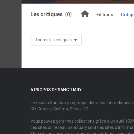
Les critiques
(0)
Editions
Critiq
Toutes les critiques
A PROPOS DE SANCTUARY
Le réseau Sanctuary regroupe des sites thématiques 
BD, Comics, Cinéma, Séries TV.
Vous pouvez gérer vos collections grâce à un outil 100%
Les sites du réseau Sanctuary sont des sites d'informati
Merci de ne pas nous contacter pour obtenir du scantr