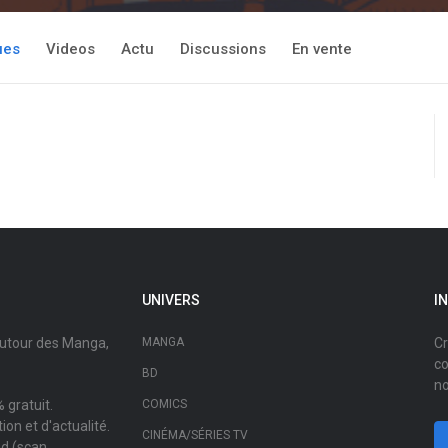
ues
Videos
Actu
Discussions
En vente
UNIVERS
I
autour des Manga,
MANGA
Cr
co
BD
no
 gratuit.
COMICS
on et d'actualité.
CINÉMA/SÉRIES TV
ad (scan