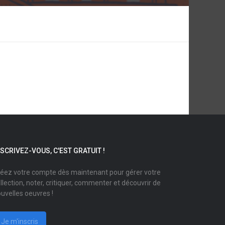
NSCRIVEZ-VOUS, C'EST GRATUIT !
éez votre compte dès maintenant pour gérer votre
llection, noter, critiquer, commenter et découvrir de
uvelles oeuvres !
Je m'inscris