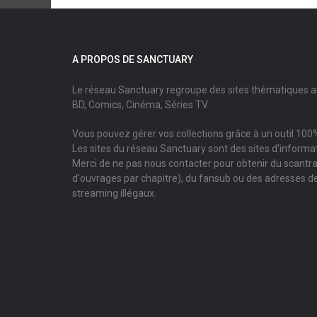
A PROPOS DE SANCTUARY
Le réseau Sanctuary regroupe des sites thématiques 
BD, Comics, Cinéma, Séries TV.
Vous pouvez gérer vos collections grâce à un outil 100%
Les sites du réseau Sanctuary sont des sites d'informati
Merci de ne pas nous contacter pour obtenir du scantr
d'ouvrages par chapitre), du fansub ou des adresses de
streaming illégaux.