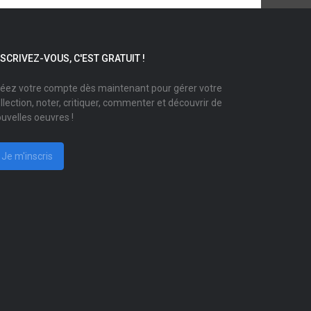
NSCRIVEZ-VOUS, C'EST GRATUIT !
éez votre compte dès maintenant pour gérer votre
llection, noter, critiquer, commenter et découvrir de
uvelles oeuvres !
Je m'inscris