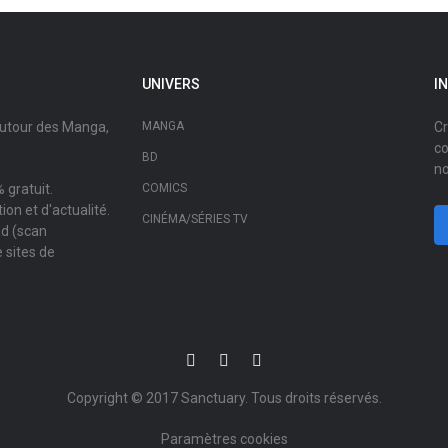
UNIVERS
I
autour des Manga,
MANGA
Cr
co
BD
no
 gratuit.
COMICS
on et d'actualité.
CINÉMA/SÉRIES TV
ad (scan
 sites de
Copyright © 2017
Sanctuary
. Tous droits réservés.
Paramètres cookies