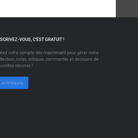
NSCRIVEZ-VOUS, C'EST GRATUIT !
éez votre compte dès maintenant pour gérer votre
llection, noter, critiquer, commenter et découvrir de
uvelles oeuvres !
Je m'inscris