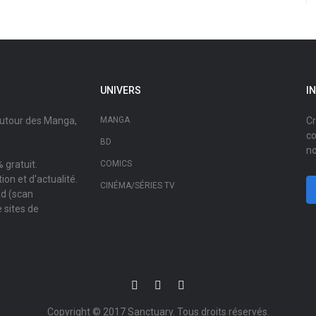
UNIVERS
I
autour des Manga,
MANGA
Cr
co
BD
no
 gratuit.
COMICS
on et d'actualité.
CINÉMA/SÉRIES TV
ad (scan
 sites de
Copyright © 2017
Sanctuary
. Tous droits réservés.