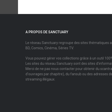
A PROPOS DE SANCTUARY
Le réseau Sanctuary regroupe des sites thématiques 
BD, Comics, Cinéma, Séries TV.
Vous pouvez gérer vos collections grâce à un outil 100%
Les sites du réseau Sanctuary sont des sites d'informati
Merci de ne pas nous contacter pour obtenir du scantr
d'ouvrages par chapitre), du fansub ou des adresses de
streaming illégaux.