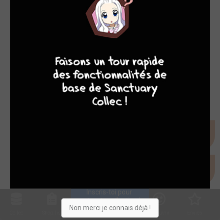
9
8
9
8
Inscris-toi pour 
entrer ta collection !
Non merci je connais déjà !
Collec
Shop. list
Planning
Animes
Découvrir
Envies