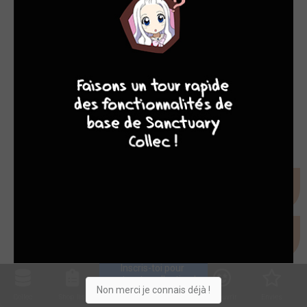
9
7
6
6
Inscris-toi pour 
entrer ta collection !
Non merci je connais déjà !
Collec
Shop. list
Planning
Animes
Découvrir
Envies