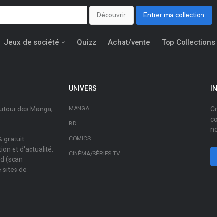
Découvrir
Entrer ma collection
Jeux de société
Quizz
Achat/vente
Top Collections
UNIVERS
I
autour des Manga,
MANGA
Cr
co
BD
no
 gratuit.
COMICS
on et d'actualité.
CINÉMA/SÉRIES TV
ad (scan
 sites de