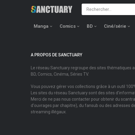
Manga
Comics
BD
Ciné/série
A PROPOS DE SANCTUARY
Le réseau Sanctuary regroupe des sites thématiques 
BD, Comics, Cinéma, Séries TV.
Vous pouvez gérer vos collections grâce à un outil 100%
Les sites du réseau Sanctuary sont des sites d'informati
Merci de ne pas nous contacter pour obtenir du scantr
d'ouvrages par chapitre), du fansub ou des adresses de
streaming illégaux.