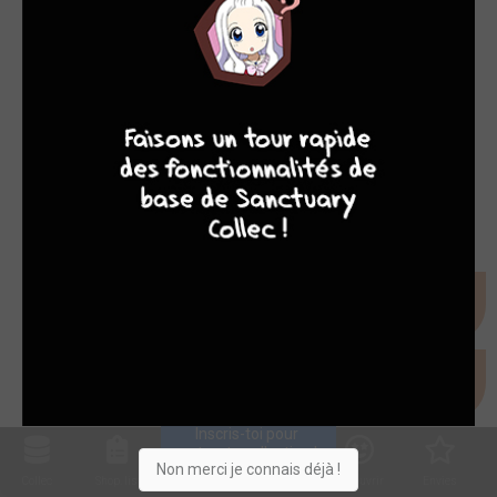
9
8
7
6
Inscris-toi pour 
entrer ta collection !
Non merci je connais déjà !
Collec
Shop. list
Planning
Animes
Découvrir
Envies