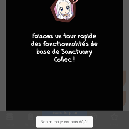
9
7
6
6
Inscris-toi pour 
entrer ta collection !
Non merci je connais déjà !
Collec
Shop. list
Planning
Animes
Découvrir
Envies