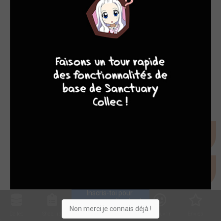
4
7
8
7
Inscris-toi pour 
entrer ta collection !
Non merci je connais déjà !
Collec
Shop. list
Planning
Animes
Découvrir
Envies