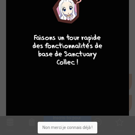
7
9
8
9
Inscris-toi pour 
entrer ta collection !
Non merci je connais déjà !
Collec
Shop. list
Planning
Animes
Découvrir
Envies