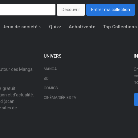
Découvrir
Entrer ma collection
Jeux de société
Quizz
Achat/vente
Top Collections
UNIVERS
I
autour des Manga,
MANGA
Cr
co
BD
no
 gratuit.
COMICS
on et d'actualité.
CINÉMA/SÉRIES TV
ad (scan
 sites de