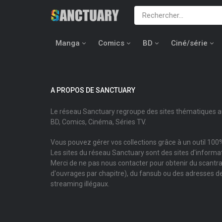
Manga
Comics
BD
Ciné/série
A PROPOS DE SANCTUARY
Le réseau Sanctuary regroupe des sites thématiques 
BD, Comics, Cinéma, Séries TV.
Vous pouvez gérer vos collections grâce à un outil 100%
Les sites du réseau Sanctuary sont des sites d'informati
Merci de ne pas nous contacter pour obtenir du scantr
d'ouvrages par chapitre), du fansub ou des adresses de
streaming illégaux.