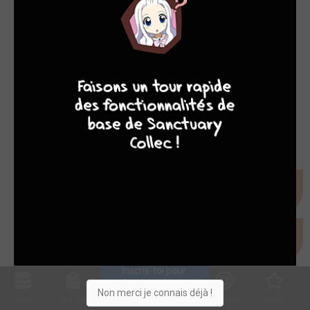
7
8
8
10
Inscris-toi pour 
entrer ta collection !
Non merci je connais déjà !
Collec
Shop. list
Planning
Animes
Découvrir
Envies