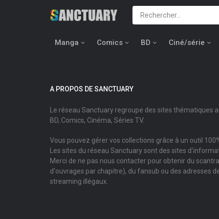
Manga
Comics
BD
Ciné/série
A PROPOS DE SANCTUARY
Le réseau Sanctuary regroupe des sites thématiques 
BD, Comics, Cinéma, Séries TV.
Vous pouvez gérer vos collections grâce à un outil 100%
Les sites du réseau Sanctuary sont des sites d'informati
Merci de ne pas nous contacter pour obtenir du scantr
d'ouvrages par chapitre), du fansub ou des adresses de
streaming illégaux.