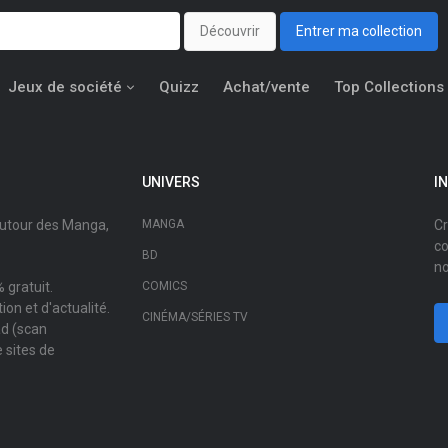
Découvrir
Entrer ma collection
Jeux de société
Quizz
Achat/vente
Top Collections
UNIVERS
I
autour des Manga,
MANGA
Cr
co
BD
no
 gratuit.
COMICS
on et d'actualité.
CINÉMA/SÉRIES TV
ad (scan
 sites de