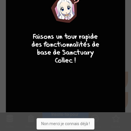
7
8
8
10
Inscris-toi pour 
entrer ta collection !
Non merci je connais déjà !
Collec
Shop. list
Planning
Animes
Découvrir
Envies